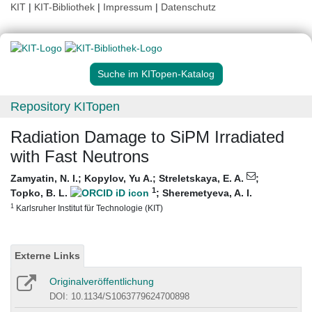
KIT
|
KIT-Bibliothek
|
Impressum
|
Datenschutz
Suche im KITopen-Katalog
Repository KITopen
Radiation Damage to SiPM Irradiated
with Fast Neutrons
Zamyatin, N. I.
;
Kopylov, Yu A.
;
Streletskaya, E. A.
;
1
Topko, B. L.
;
Sheremetyeva, A. I.
1
Karlsruher Institut für Technologie (KIT)
Externe Links
Originalveröffentlichung
DOI: 10.1134/S1063779624700898