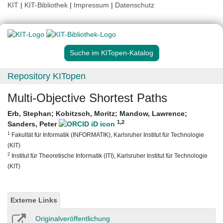
KIT
|
KIT-Bibliothek
|
Impressum
|
Datenschutz
Suche im KITopen-Katalog
Repository KITopen
Multi-Objective Shortest Paths
Erb, Stephan
;
Kobitzsch, Moritz
;
Mandow, Lawrence
;
1
,2
Sanders, Peter
1
Fakultät für Informatik (INFORMATIK), Karlsruher Institut für Technologie
(KIT)
2
Institut für Theoretische Informatik (ITI), Karlsruher Institut für Technologie
(KIT)
Externe Links
Originalveröffentlichung