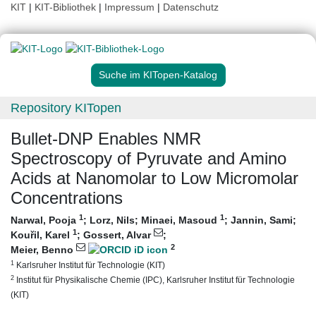
KIT
|
KIT-Bibliothek
|
Impressum
|
Datenschutz
Suche im KITopen-Katalog
Repository KITopen
Bullet-DNP Enables NMR
Spectroscopy of Pyruvate and Amino
Acids at Nanomolar to Low Micromolar
Concentrations
1
1
Narwal, Pooja
;
Lorz, Nils
;
Minaei, Masoud
;
Jannin, Sami
;
1
Kouřil, Karel
;
Gossert, Alvar
;
2
Meier, Benno
1
Karlsruher Institut für Technologie (KIT)
2
Institut für Physikalische Chemie (IPC), Karlsruher Institut für Technologie
(KIT)