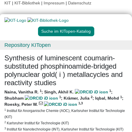
KIT
|
KIT-Bibliothek
|
Impressum
|
Datenschutz
Suche im KITopen-Katalog
Repository KITopen
Synthesis of luminescent coumarin-
substituted phosphinoamide-bridged
polynuclear gold( i ) metallacycles and
reactivity studies
1
1
Naina, Vanitha R.
;
Singh, Akhil K.
;
1
2
1
Shubham
;
Krämer, Julia
;
Iqbal, Mohd
;
1
,3
Roesky, Peter W.
1
Institut für Anorganische Chemie (AOC), Karlsruher Institut für Technologie
(KIT)
2
Karlsruher Institut für Technologie (KIT)
3
Institut für Nanotechnologie (INT), Karlsruher Institut für Technologie (KIT)