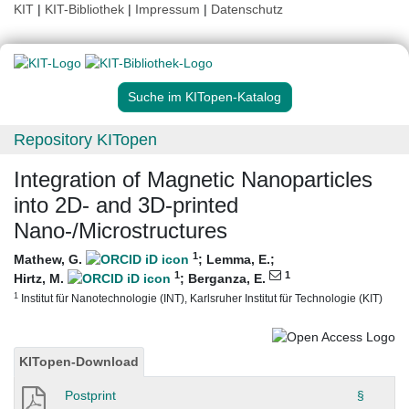
KIT
|
KIT-Bibliothek
|
Impressum
|
Datenschutz
Suche im KITopen-Katalog
Repository KITopen
Integration of Magnetic Nanoparticles
into 2D- and 3D-printed
Nano-/Microstructures
1
Mathew, G.
;
Lemma, E.
;
1
1
Hirtz, M.
;
Berganza, E.
1
Institut für Nanotechnologie (INT), Karlsruher Institut für Technologie (KIT)
KITopen-Download
Postprint
§