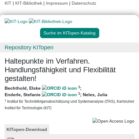
KIT
|
KIT-Bibliothek
|
Impressum
|
Datenschutz
Suche im KITopen-Katalog
Repository KITopen
Haltepunkte im Verfahren.
Handlungsfähigkeit und Flexibilität
gestalten!
1
Bechthold, Elske
;
1
Enderle, Stefanie
;
Neles, Julia
1
Institut für Technikfolgenabschätzung und Systemanalyse (ITAS), Karlsruher
Institut für Technologie (KIT)
KITopen-Download