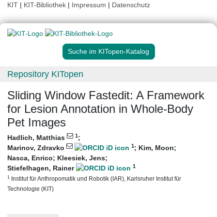
KIT
|
KIT-Bibliothek
|
Impressum
|
Datenschutz
Suche im KITopen-Katalog
Repository KITopen
Sliding Window Fastedit: A Framework
for Lesion Annotation in Whole-Body
Pet Images
1
Hadlich, Matthias
;
1
Marinov, Zdravko
;
Kim, Moon
;
Nasca, Enrico
;
Kleesiek, Jens
;
1
Stiefelhagen, Rainer
1
Institut für Anthropomatik und Robotik (IAR), Karlsruher Institut für
Technologie (KIT)