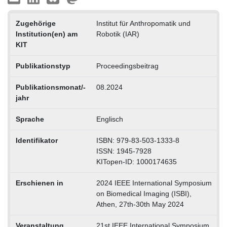
Zugehörige
Institut für Anthropomatik und
Institution(en) am
Robotik (IAR)
KIT
Publikationstyp
Proceedingsbeitrag
Publikationsmonat/-
08.2024
jahr
Sprache
Englisch
Identifikator
ISBN: 979-83-503-1333-8
ISSN: 1945-7928
KITopen-ID: 1000174635
Erschienen in
2024 IEEE International Symposium
on Biomedical Imaging (ISBI),
Athen, 27th-30th May 2024
Veranstaltung
21st IEEE International Symposium