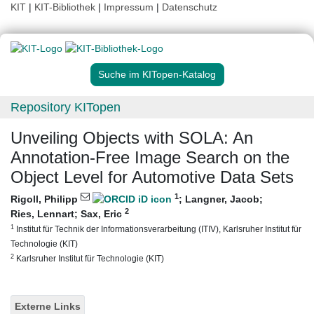
KIT
|
KIT-Bibliothek
|
Impressum
|
Datenschutz
Suche im KITopen-Katalog
Repository KITopen
Unveiling Objects with SOLA: An
Annotation-Free Image Search on the
Object Level for Automotive Data Sets
1
Rigoll, Philipp
;
Langner, Jacob
;
2
Ries, Lennart
;
Sax, Eric
1
Institut für Technik der Informationsverarbeitung (ITIV), Karlsruher Institut für
Technologie (KIT)
2
Karlsruher Institut für Technologie (KIT)
Externe Links