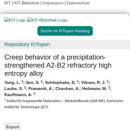
KIT
|
KIT-Bibliothek
|
Impressum
|
Datenschutz
Suche im KITopen-Katalog
Repository KITopen
Creep behavior of a precipitation-
strengthened A2-B2 refractory high
entropy alloy
1
1
1
1
Yang, L.
;
Sen, S.
;
Schliephake, D.
;
Vikram, R. J.
;
1
1
Laube, S.
;
Pramanik, A.
;
Chauhan, A.
;
Heilmaier, M.
;
1
Kauffmann, A.
1
Institut für Angewandte Materialien – Werkstoffkunde (IAM-WK), Karlsruher
Institut für Technologie (KIT)
Export