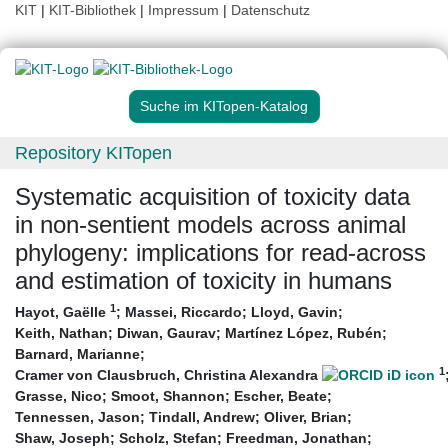
KIT
|
KIT-Bibliothek
|
Impressum
|
Datenschutz
Suche im KITopen-Katalog
Repository KITopen
Systematic acquisition of toxicity data
in non-sentient models across animal
phylogeny: implications for read-across
and estimation of toxicity in humans
1
Hayot, Gaëlle
;
Massei, Riccardo
;
Lloyd, Gavin
;
Keith, Nathan
;
Diwan, Gaurav
;
Martínez López, Rubén
;
Barnard, Marianne
;
1
Cramer von Clausbruch, Christina Alexandra
Grasse, Nico
;
Smoot, Shannon
;
Escher, Beate
;
Tennessen, Jason
;
Tindall, Andrew
;
Oliver, Brian
;
Shaw, Joseph
;
Scholz, Stefan
;
Freedman, Jonathan
;