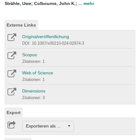
Strähle, Uwe
;
Colbourne, John K.
;
... mehr
Externe Links
Originalveröffentlichung
DOI: 10.1007/s00210-024-02974-3
Scopus
Zitationen: 1
Web of Science
Zitationen: 1
Dimensions
Zitationen: 3
Export
Exportieren als ...