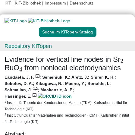
KIT
|
KIT-Bibliothek
|
Impressum
|
Datenschutz
Suche im KITopen-Katalog
Repository KITopen
2
Evidence for vertical line nodes in Sr
4
RuO
from nonlocal electrodynamics
Landaeta, J. F.
;
Semeniuk, K.
;
Aretz, J.
;
Shirer, K. R.
;
Sokolov, D. A.
;
Kikugawa, N.
;
Maeno, Y.
;
Bonalde, I.
;
1
,2
Schmalian, J.
;
Mackenzie, A. P.
;
Hassinger, E.
1
Institut für Theorie der Kondensierten Materie (TKM), Karlsruher Institut für
Technologie (KIT)
2
Institut für QuantenMaterialien und Technologien (IQMT), Karlsruher Institut
für Technologie (KIT)
Abstract: