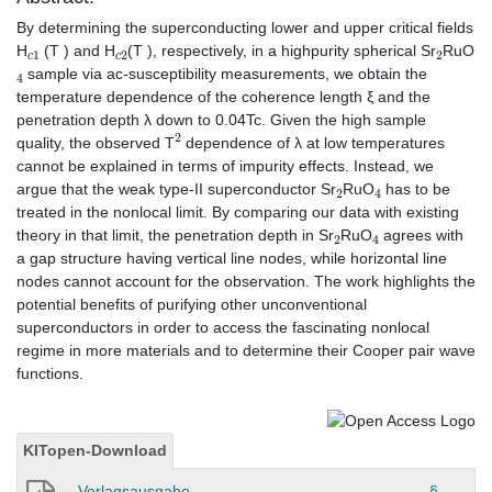
By determining the superconducting lower and upper critical fields
c
1
c
2
2
H
(T ) and H
(T ), respectively, in a highpurity spherical Sr
RuO
4
sample via ac-susceptibility measurements, we obtain the
temperature dependence of the coherence length ξ and the
penetration depth λ down to 0.04Tc. Given the high sample
2
quality, the observed T
dependence of λ at low temperatures
cannot be explained in terms of impurity effects. Instead, we
2
4
argue that the weak type-II superconductor Sr
RuO
has to be
treated in the nonlocal limit. By comparing our data with existing
2
4
theory in that limit, the penetration depth in Sr
RuO
agrees with
a gap structure having vertical line nodes, while horizontal line
nodes cannot account for the observation. The work highlights the
potential benefits of purifying other unconventional
superconductors in order to access the fascinating nonlocal
regime in more materials and to determine their Cooper pair wave
functions.
KITopen-Download
Verlagsausgabe
§