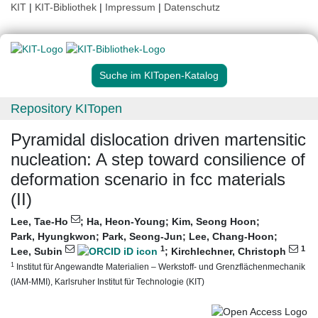
KIT
|
KIT-Bibliothek
|
Impressum
|
Datenschutz
Suche im KITopen-Katalog
Repository KITopen
Pyramidal dislocation driven martensitic
nucleation: A step toward consilience of
deformation scenario in fcc materials
(II)
Lee, Tae-Ho
;
Ha, Heon-Young
;
Kim, Seong Hoon
;
Park, Hyungkwon
;
Park, Seong-Jun
;
Lee, Chang-Hoon
;
1
1
Lee, Subin
;
Kirchlechner, Christoph
1
Institut für Angewandte Materialien – Werkstoff- und Grenzflächenmechanik
(IAM-MMI), Karlsruher Institut für Technologie (KIT)