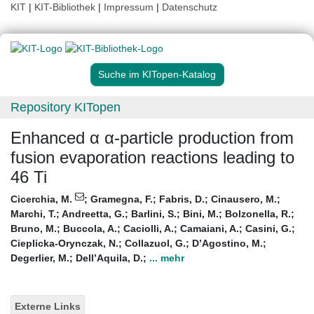
KIT
|
KIT-Bibliothek
|
Impressum
|
Datenschutz
Suche im KITopen-Katalog
Repository KITopen
Enhanced α α-particle production from
fusion evaporation reactions leading to
46 Ti
Cicerchia, M.
;
Gramegna, F.
;
Fabris, D.
;
Cinausero, M.
;
Marchi, T.
;
Andreetta, G.
;
Barlini, S.
;
Bini, M.
;
Bolzonella, R.
;
Bruno, M.
;
Buccola, A.
;
Caciolli, A.
;
Camaiani, A.
;
Casini, G.
;
Cieplicka-Orynczak, N.
;
Collazuol, G.
;
D’Agostino, M.
;
Degerlier, M.
;
Dell’Aquila, D.
;
... mehr
Externe Links