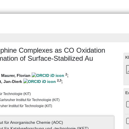
sphine Complexes as CO Oxidation
rmation of Surface‐Stabilized Au
K
2
;
Maurer, Florian
;
2
,3
, Jan-Dierk
;
E
für Technologie (KIT)
rlsruher Institut für Technologie (KIT)
uher Institut für Technologie (KIT)
itut für Anorganische Chemie (AOC)
tut für Katalyseforschung und -technologie (IKFT)