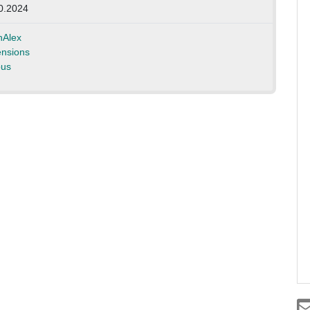
0.2024
Alex
nsions
us