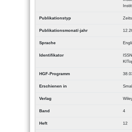
Inst
Publikationstyp
Zeits
Publikationsmonat/-jahr
12.2
Sprache
Engl
Identifikator
ISSN
KITo
HGF-Programm
38.0
Erschienen in
Smal
Verlag
Wile
Band
4
Heft
12