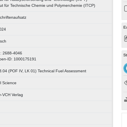
itut für Technische Chemie und Polymerchemie (ITCP)
chriftenaufsatz
E
024
isch
: 2688-4046
S
pen-ID: 1000175191
3.04 (POF IV, LK 01) Technical Fuel Assessment
l Science
y-VCH Verlag