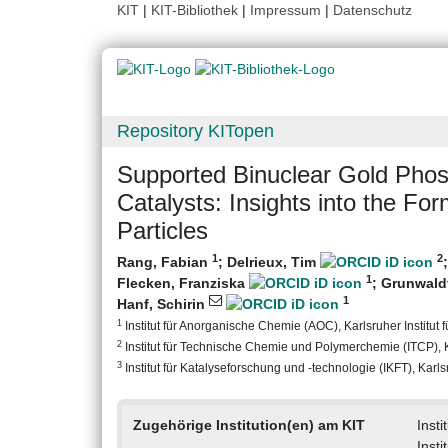
KIT
|
KIT-Bibliothek
|
Impressum
|
Datenschutz
Repository KITopen
Supported Binuclear Gold Pho
Catalysts: Insights into the Fo
Particles
1
2
Rang, Fabian
;
Delrieux, Tim
1
Flecken, Franziska
;
Grunwaldt
1
Hanf, Schirin
1
Institut für Anorganische Chemie (AOC), Karlsruher Institut 
2
Institut für Technische Chemie und Polymerchemie (ITCP), Ka
3
Institut für Katalyseforschung und -technologie (IKFT), Karlsr
Zugehörige Institution(en) am KIT
Inst
Insti