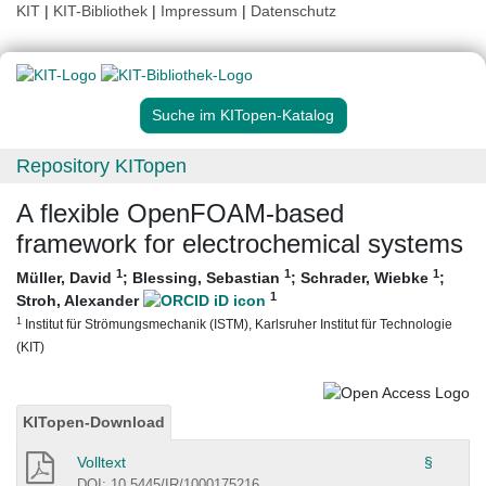
KIT
|
KIT-Bibliothek
|
Impressum
|
Datenschutz
Suche im KITopen-Katalog
Repository KITopen
A flexible OpenFOAM-based
framework for electrochemical systems
1
1
1
Müller, David
;
Blessing, Sebastian
;
Schrader, Wiebke
;
1
Stroh, Alexander
1
Institut für Strömungsmechanik (ISTM), Karlsruher Institut für Technologie
(KIT)
KITopen-Download
Volltext
§
DOI: 10.5445/IR/1000175216