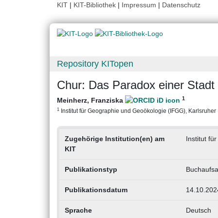
KIT
|
KIT-Bibliothek
|
Impressum
|
Datenschutz
Repository KITopen
Chur: Das Paradox einer Stadt 
1
Meinherz, Franziska
1
Institut für Geographie und Geoökologie (IFGG), Karlsruher I
Zugehörige Institution(en) am
Institut f
KIT
Publikationstyp
Buchaufsa
Publikationsdatum
14.10.202
Sprache
Deutsch