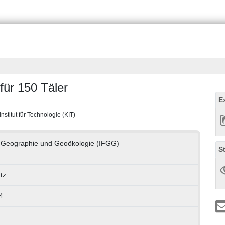
für 150 Täler
E
nstitut für Technologie (KIT)
ür Geographie und Geoökologie (IFGG)
S
tz
4