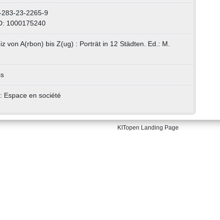
-283-23-2265-9
D: 1000175240
z von A(rbon) bis Z(ug) : Porträt in 12 Städten. Ed.: M.
ss
 : Espace en société
KITopen Landing Page