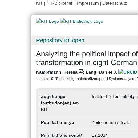
KIT
|
KIT-Bibliothek
|
Impressum
|
Datenschutz
Repository KITopen
Analyzing the political impact o
transformation in eight German ‘
Kampfmann, Teresa
;
Lang, Daniel J.
1
Institut für Technikfolgenabschätzung und Systemanalyse (ITA
Zugehörige
Institut für Technikfo
Institution(en) am
KIT
Publikationstyp
Zeitschriftenaufsatz
Publikationsmonat/-
12.2024