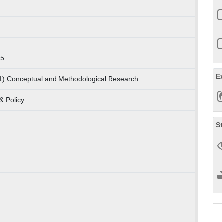
45
E
1) Conceptual and Methodological Research
& Policy
S