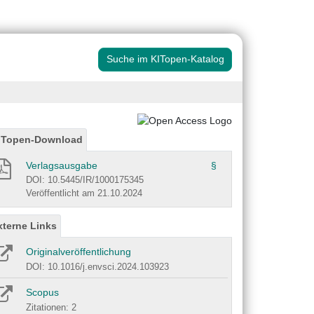
Suche im KITopen-Katalog
ITopen-Download
Verlagsausgabe
§
DOI: 10.5445/IR/1000175345
Veröffentlicht am 21.10.2024
xterne Links
Originalveröffentlichung
DOI: 10.1016/j.envsci.2024.103923
Scopus
Zitationen: 2