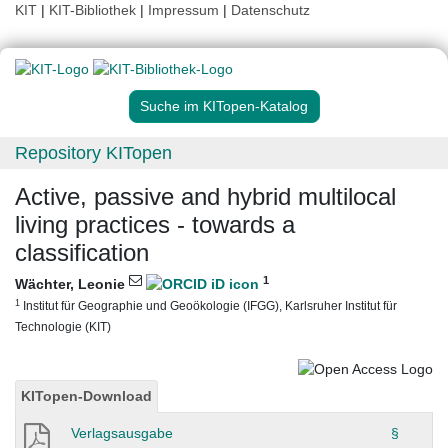
KIT
|
KIT-Bibliothek
|
Impressum
|
Datenschutz
Suche im KITopen-Katalog
Repository KITopen
Active, passive and hybrid multilocal
living practices - towards a
classification
1
Wächter, Leonie
1
Institut für Geographie und Geoökologie (IFGG), Karlsruher Institut für
Technologie (KIT)
KITopen-Download
Verlagsausgabe
§