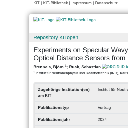
KIT
|
KIT-Bibliothek
|
Impressum
|
Datenschutz
Repository KITopen
Experiments on Specular Wavy 
Optical Distance Sensors from
1
Brenneis, Björn
;
Ruck, Sebastian
1
Institut für Neutronenphysik und Reaktortechnik (INR), Karlsr
Zugehörige Institution(en)
Institut für Neu
am KIT
Publikationstyp
Vortrag
Publikationsjahr
2024