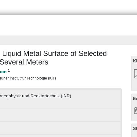
Liquid Metal Surface of Selected
 Several Meters
K
1
uher Institut für Technologie (KIT)
tronenphysik und Reaktortechnik (INR)
E
S