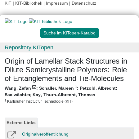
KIT
|
KIT-Bibliothek
|
Impressum
|
Datenschutz
Suche im KITopen-Katalog
Repository KITopen
Origin of Lamellar Stack Structures in
Dilute Semicrystalline Polymers: Role
of Entanglements and Tie-Molecules
1
Wang, Zefan
;
Schaller, Mareen
;
Petzold, Albrecht
;
Saalwächter, Kay
;
Thurn-Albrecht, Thomas
1
Karlsruher Institut für Technologie (KIT)
Externe Links
Originalveröffentlichung