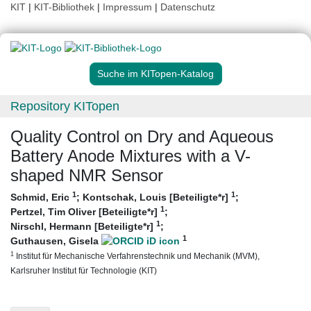
KIT
|
KIT-Bibliothek
|
Impressum
|
Datenschutz
Suche im KITopen-Katalog
Repository KITopen
Quality Control on Dry and Aqueous
Battery Anode Mixtures with a V-
shaped NMR Sensor
1
1
Schmid, Eric
;
Kontschak, Louis [Beteiligte*r]
;
1
Pertzel, Tim Oliver [Beteiligte*r]
;
1
Nirschl, Hermann [Beteiligte*r]
;
1
Guthausen, Gisela
1
Institut für Mechanische Verfahrenstechnik und Mechanik (MVM),
Karlsruher Institut für Technologie (KIT)