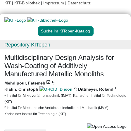
KIT
|
KIT-Bibliothek
|
Impressum
|
Datenschutz
Suche im KITopen-Katalog
Repository KITopen
Multidisciplinary Design Analysis for
Wash-Coating of Additively
Manufactured Metallic Monoliths
1
Mehdipour, Fatemeh
;
2
1
Klahn, Christoph
;
Dittmeyer, Roland
1
Institut für Mikroverfahrenstechnik (IMVT), Karlsruher Institut für Technologie
(KIT)
2
Institut für Mechanische Verfahrenstechnik und Mechanik (MVM),
Karlsruher Institut für Technologie (KIT)