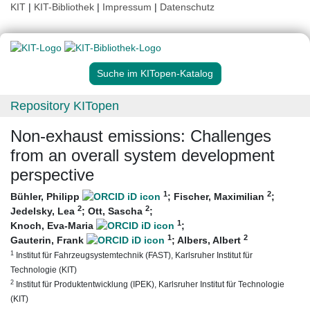
KIT
|
KIT-Bibliothek
|
Impressum
|
Datenschutz
Suche im KITopen-Katalog
Repository KITopen
Non-exhaust emissions: Challenges
from an overall system development
perspective
1
2
Bühler, Philipp
;
Fischer, Maximilian
;
2
2
Jedelsky, Lea
;
Ott, Sascha
;
1
Knoch, Eva-Maria
;
1
2
Gauterin, Frank
;
Albers, Albert
1
Institut für Fahrzeugsystemtechnik (FAST), Karlsruher Institut für
Technologie (KIT)
2
Institut für Produktentwicklung (IPEK), Karlsruher Institut für Technologie
(KIT)