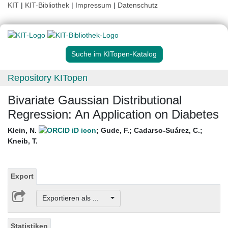
KIT
|
KIT-Bibliothek
|
Impressum
|
Datenschutz
Suche im KITopen-Katalog
Repository KITopen
Bivariate Gaussian Distributional
Regression: An Application on Diabetes
Klein, N.
;
Gude, F.
;
Cadarso-Suárez, C.
;
Kneib, T.
Export
Exportieren als ...
Statistiken