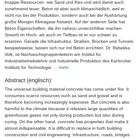
knappe Ressourcen: wie Sand und Kies und wird damit auch
zunehmend teuer. Beton ist aber auch klimaschädlich, weil er
nicht nur bei der Produktion, sondern auch bei der Aushärtung
große Mengen Klimagase freisetzt. Auf der anderen Seite hat
Beton Eigenschaften, die ihn nahezu unverzichtbar machen.
Sowohl im Hoch- als auch im Tiefbau ist er nur schwer zu
ersetzen. Gerade die Infrastruktur, Straßen, Brücken und Tunnels
beispielsweise, lassen sich nur mit Beton errichten. Dr. Rebekka
Volk, ist Nachwuchsgruppenleiterin am Institut für
Industriebetriebslehre und Industrielle Produktion des Karlsruher
Instituts für Technologie.
... mehr
Abstract (englisch):
The universal building material concrete has come under fire. It
consumes scarce resources such as sand and gravel and is
therefore becoming increasingly expensive. But concrete is also
harmful to the climate because it releases large quantities of
greenhouse gases not only during production but also during
curing. On the other hand, concrete has properties that make it
almost indispensable. It is difficult to replace in both building
construction and civil engineering. Infrastructure, roads, bridges