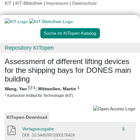
KIT
|
KIT-Bibliothek
|
Impressum
|
Datenschutz
Suche im KITopen-Katalog
Repository KITopen
Assessment of different lifting devices
for the shipping bays for DONES main
building
1
1
Wang, Yan
;
Mittwollen, Martin
1
Karlsruher Institut für Technologie (KIT)
KITopen-Download
Verlagsausgabe
§
DOI: 10.5445/IR/1000176424