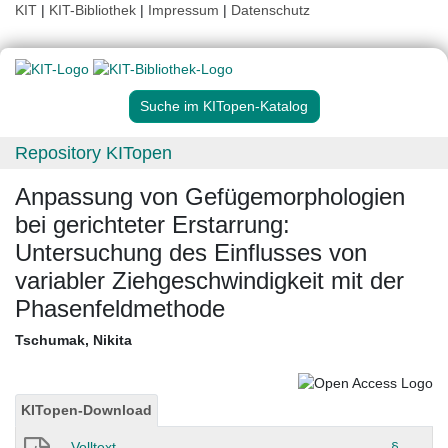
KIT
|
KIT-Bibliothek
|
Impressum
|
Datenschutz
Suche im KITopen-Katalog
Repository KITopen
Anpassung von Gefügemorphologien
bei gerichteter Erstarrung:
Untersuchung des Einflusses von
variabler Ziehgeschwindigkeit mit der
Phasenfeldmethode
Tschumak, Nikita
KITopen-Download
Volltext
§