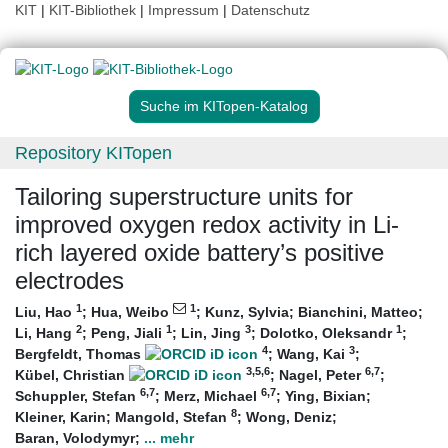
KIT
|
KIT-Bibliothek
|
Impressum
|
Datenschutz
Suche im KITopen-Katalog
Repository KITopen
Tailoring superstructure units for
improved oxygen redox activity in Li-
rich layered oxide battery’s positive
electrodes
1
1
Liu, Hao
;
Hua, Weibo
;
Kunz, Sylvia
;
Bianchini, Matteo
;
2
1
3
1
Li, Hang
;
Peng, Jiali
;
Lin, Jing
;
Dolotko, Oleksandr
;
4
3
Bergfeldt, Thomas
;
Wang, Kai
;
3
,5
,6
6
,7
Kübel, Christian
;
Nagel, Peter
;
6
,7
6
,7
Schuppler, Stefan
;
Merz, Michael
;
Ying, Bixian
;
8
Kleiner, Karin
;
Mangold, Stefan
;
Wong, Deniz
;
Baran, Volodymyr
;
... mehr