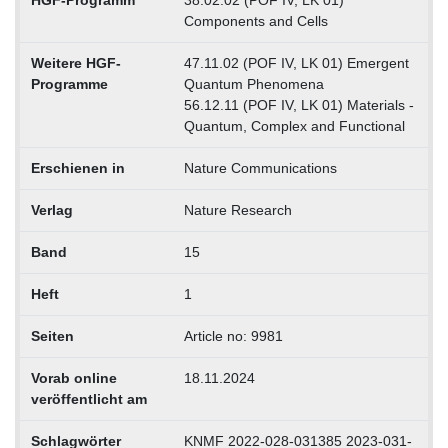
HGF-Programm
38.02.02 (POF IV, LK 01)
Components and Cells
Weitere HGF-
47.11.02 (POF IV, LK 01) Emergent
Programme
Quantum Phenomena
56.12.11 (POF IV, LK 01) Materials -
Quantum, Complex and Functional
Erschienen in
Nature Communications
Verlag
Nature Research
Band
15
Heft
1
Seiten
Article no: 9981
Vorab online
18.11.2024
veröffentlicht am
Schlagwörter
KNMF 2022-028-031385 2023-031-