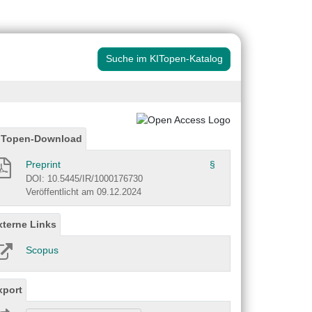
Suche im KITopen-Katalog
ITopen-Download
Preprint
§
DOI: 10.5445/IR/1000176730
Veröffentlicht am 09.12.2024
xterne Links
Scopus
xport