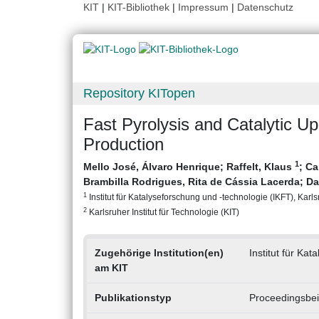
KIT
|
KIT-Bibliothek
|
Impressum
|
Datenschutz
Repository KITopen
Fast Pyrolysis and Catalytic U
Production
1
Mello José, Álvaro Henrique
;
Raffelt, Klaus
;
Ca
Brambilla Rodrigues, Rita de Cássia Lacerda
;
Da
1
Institut für Katalyseforschung und -technologie (IKFT), Karlsr
2
Karlsruher Institut für Technologie (KIT)
Zugehörige Institution(en)
Institut für Ka
am KIT
Publikationstyp
Proceedingsbei