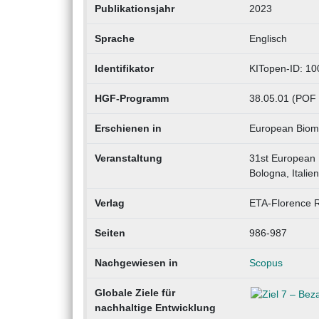
Publikationsjahr
2023
Sprache
Englisch
Identifikator
KITopen-ID: 1
HGF-Programm
38.05.01 (POF 
Erschienen in
European Bioma
Veranstaltung
31st European 
Bologna, Italie
Verlag
ETA-Florence 
Seiten
986-987
Nachgewiesen in
Scopus
Globale Ziele für
nachhaltige Entwicklung