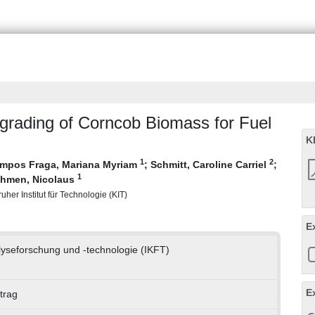
pgrading of Corncob Biomass for Fuel
K
1
2
mpos Fraga, Mariana Myriam
;
Schmitt, Caroline Carriel
;
1
hmen, Nicolaus
uher Institut für Technologie (KIT)
E
talyseforschung und -technologie (IKFT)
E
trag