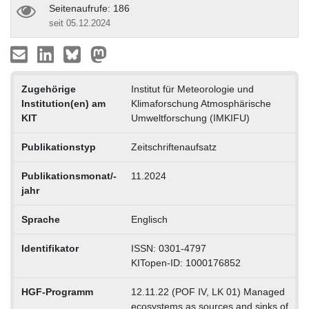
Seitenaufrufe: 186
seit 05.12.2024
Zugehörige
Institut für Meteorologie und
Institution(en) am
Klimaforschung Atmosphärische
KIT
Umweltforschung (IMKIFU)
Publikationstyp
Zeitschriftenaufsatz
Publikationsmonat/-
11.2024
jahr
Sprache
Englisch
Identifikator
ISSN: 0301-4797
KITopen-ID: 1000176852
HGF-Programm
12.11.22 (POF IV, LK 01) Managed
ecosystems as sources and sinks of