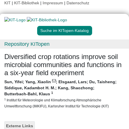
KIT
|
KIT-Bibliothek
|
Impressum
|
Datenschutz
Suche im KITopen-Katalog
Repository KITopen
Diversified crop rotations improve soil
microbial communities and functions in
a six-year field experiment
Sun, Yifei
;
Yang, Xiaolin
;
Elsgaard, Lars
;
Du, Taisheng
;
Siddique, Kadambot H. M.
;
Kang, Shaozhong
;
1
Butterbach-Bahl, Klaus
1
Institut für Meteorologie und Klimaforschung Atmosphärische
Umweltforschung (IMKIFU), Karlsruher Institut für Technologie (KIT)
Externe Links