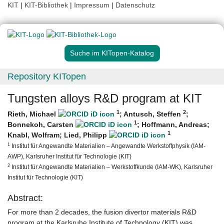
KIT
|
KIT-Bibliothek
|
Impressum
|
Datenschutz
Suche im KITopen-Katalog
Repository KITopen
Tungsten alloys R&D program at KIT
1
2
Rieth, Michael
;
Antusch, Steffen
;
1
Bonnekoh, Carsten
;
Hoffmann, Andreas
;
1
Knabl, Wolfram
;
Lied, Philipp
1
Institut für Angewandte Materialien – Angewandte Werkstoffphysik (IAM-
AWP), Karlsruher Institut für Technologie (KIT)
2
Institut für Angewandte Materialien – Werkstoffkunde (IAM-WK), Karlsruher
Institut für Technologie (KIT)
Abstract:
For more than 2 decades, the fusion divertor materials R&D
program at the Karlsruhe Institute of Technology (KIT) was