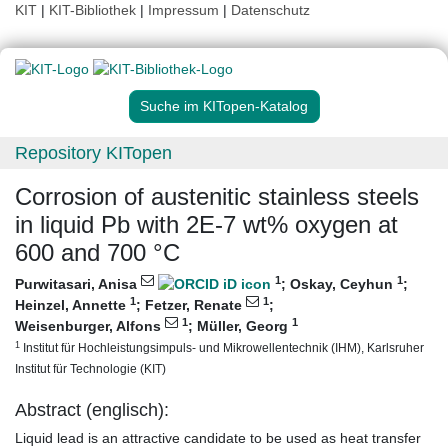
KIT
|
KIT-Bibliothek
|
Impressum
|
Datenschutz
Suche im KITopen-Katalog
Repository KITopen
Corrosion of austenitic stainless steels
in liquid Pb with 2E-7 wt% oxygen at
600 and 700 °C
1
1
Purwitasari, Anisa
;
Oskay, Ceyhun
;
1
1
Heinzel, Annette
;
Fetzer, Renate
;
1
1
Weisenburger, Alfons
;
Müller, Georg
1
Institut für Hochleistungsimpuls- und Mikrowellentechnik (IHM), Karlsruher
Institut für Technologie (KIT)
Abstract (englisch):
Liquid lead is an attractive candidate to be used as heat transfer