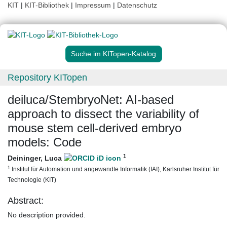
KIT
|
KIT-Bibliothek
|
Impressum
|
Datenschutz
Suche im KITopen-Katalog
Repository KITopen
deiluca/StembryoNet: AI-based
approach to dissect the variability of
mouse stem cell-derived embryo
models: Code
1
Deininger, Luca
1
Institut für Automation und angewandte Informatik (IAI), Karlsruher Institut für
Technologie (KIT)
Abstract:
No description provided.