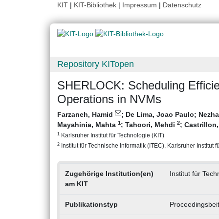
KIT
|
KIT-Bibliothek
|
Impressum
|
Datenschutz
Repository KITopen
SHERLOCK: Scheduling Efficien
Operations in NVMs
Farzaneh, Hamid
;
De Lima, Joao Paulo
;
Nezhad
1
2
Mayahinia, Mahta
;
Tahoori, Mehdi
;
Castrillon
1
Karlsruher Institut für Technologie (KIT)
2
Institut für Technische Informatik (ITEC), Karlsruher Institut 
Zugehörige Institution(en)
Institut für Tec
am KIT
Publikationstyp
Proceedingsbei