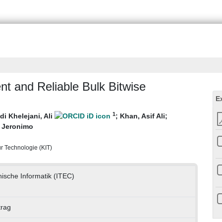
t and Reliable Bulk Bitwise
E
1
i Khelejani, Ali
;
Khan, Asif Ali
;
, Jeronimo
für Technologie (KIT)
hnische Informatik (ITEC)
trag