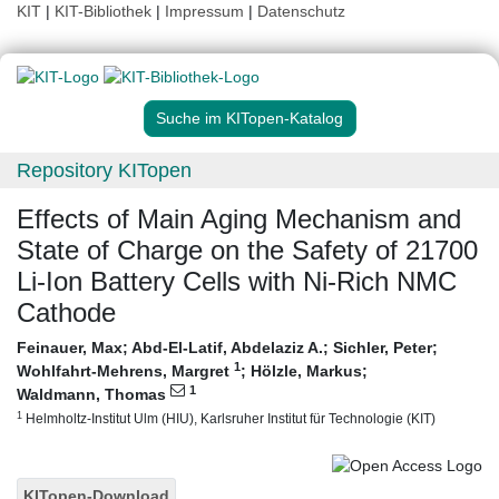
KIT
|
KIT-Bibliothek
|
Impressum
|
Datenschutz
Suche im KITopen-Katalog
Repository KITopen
Effects of Main Aging Mechanism and
State of Charge on the Safety of 21700
Li-Ion Battery Cells with Ni-Rich NMC
Cathode
Feinauer, Max
;
Abd-El-Latif, Abdelaziz A.
;
Sichler, Peter
;
1
Wohlfahrt-Mehrens, Margret
;
Hölzle, Markus
;
1
Waldmann, Thomas
1
Helmholtz-Institut Ulm (HIU), Karlsruher Institut für Technologie (KIT)
KITopen-Download