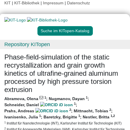
KIT
|
KIT-Bibliothek
|
Impressum
|
Datenschutz
Suche im KITopen-Katalog
Repository KITopen
Phase-field-simulation of the static
recrystallization and grain growth
kinetics of ultrafine-grained aluminum
processed by high pressure torsion
extrusion
1
1
Abramova, Olena
;
Nugmanov, Dayan
;
1
Schneider, Daniel
;
2
2
Prahs, Andreas
;
Mittnacht, Tobias
;
1
1
1
,2
Ivanisenko, Julia
;
Baretzky, Brigitte
;
Nestler, Britta
1
Institut für Nanotechnologie (INT), Karlsruher Institut für Technologie (KIT)
2
Institut für Angewandte Materialien (IAM), Karlsruher Institut für Technologie