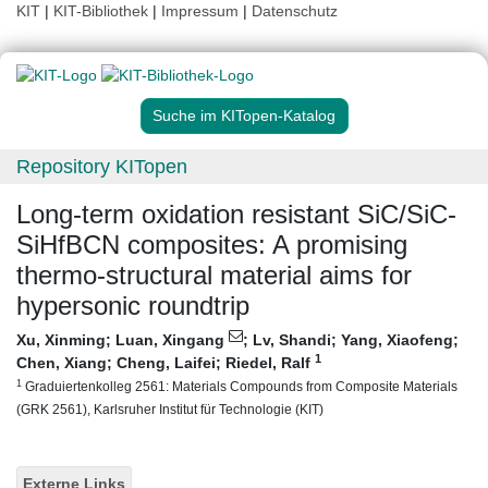
KIT
|
KIT-Bibliothek
|
Impressum
|
Datenschutz
Suche im KITopen-Katalog
Repository KITopen
Long-term oxidation resistant SiC/SiC-
SiHfBCN composites: A promising
thermo-structural material aims for
hypersonic roundtrip
Xu, Xinming
;
Luan, Xingang
;
Lv, Shandi
;
Yang, Xiaofeng
;
1
Chen, Xiang
;
Cheng, Laifei
;
Riedel, Ralf
1
Graduiertenkolleg 2561: Materials Compounds from Composite Materials
(GRK 2561), Karlsruher Institut für Technologie (KIT)
Externe Links