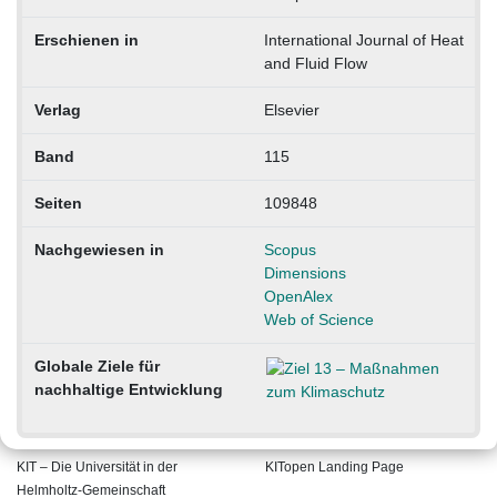
Erschienen in
International Journal of Heat
and Fluid Flow
Verlag
Elsevier
Band
115
Seiten
109848
Nachgewiesen in
Scopus
Dimensions
OpenAlex
Web of Science
Globale Ziele für
nachhaltige Entwicklung
KIT – Die Universität in der
KITopen Landing Page
Helmholtz-Gemeinschaft