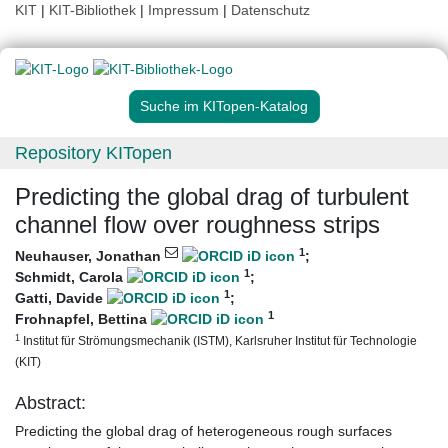
KIT
|
KIT-Bibliothek
|
Impressum
|
Datenschutz
Suche im KITopen-Katalog
Repository KITopen
Predicting the global drag of turbulent
channel flow over roughness strips
1
Neuhauser, Jonathan
;
1
Schmidt, Carola
;
1
Gatti, Davide
;
1
Frohnapfel, Bettina
1
Institut für Strömungsmechanik (ISTM), Karlsruher Institut für Technologie
(KIT)
Abstract:
Predicting the global drag of heterogeneous rough surfaces