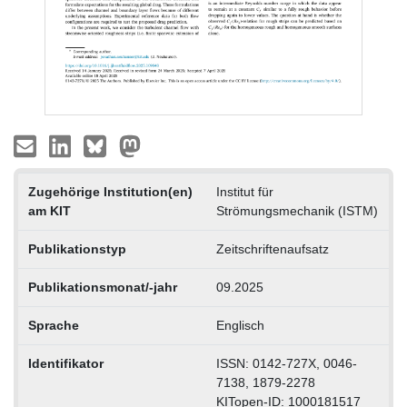
Zugehörige Institution(en)
Institut für
am KIT
Strömungsmechanik (ISTM)
Publikationstyp
Zeitschriftenaufsatz
Publikationsmonat/-jahr
09.2025
Sprache
Englisch
Identifikator
ISSN: 0142-727X, 0046-
7138, 1879-2278
KITopen-ID: 1000181517