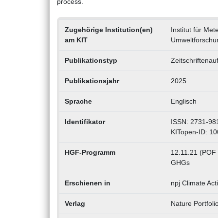
process.
Zugehörige Institution(en)
Institut für M
am KIT
Umweltforschu
Publikationstyp
Zeitschriftenau
Publikationsjahr
2025
Sprache
Englisch
Identifikator
ISSN: 2731-98
KITopen-ID: 1
HGF-Programm
12.11.21 (POF 
GHGs
Erschienen in
npj Climate Act
Verlag
Nature Portfoli