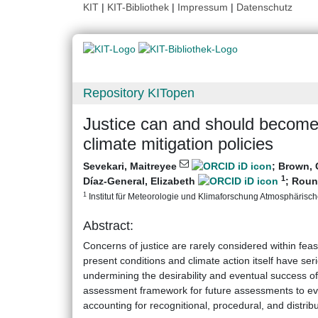
KIT
|
KIT-Bibliothek
|
Impressum
|
Datenschutz
Repository KITopen
Justice can and should become a
climate mitigation policies
Sevekari, Maitreyee
;
Brown,
1
Díaz-General, Elizabeth
;
Roun
1
Institut für Meteorologie und Klimaforschung Atmosphärische
Abstract:
Concerns of justice are rarely considered within feas
present conditions and climate action itself have seri
undermining the desirability and eventual success of 
assessment framework for future assessments to evalu
accounting for recognitional, procedural, and distribu