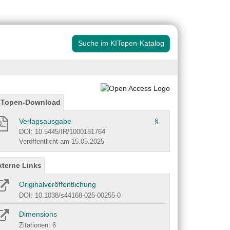
Suche im KITopen-Katalog
ITopen-Download
Verlagsausgabe
§
DOI: 10.5445/IR/1000181764
Veröffentlicht am 15.05.2025
xterne Links
Originalveröffentlichung
DOI: 10.1038/s44168-025-00255-0
Dimensions
Zitationen: 6