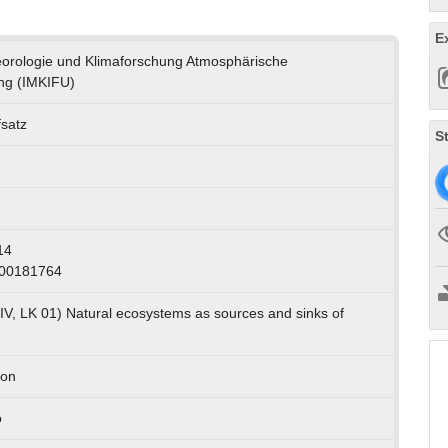
E
eteorologie und Klimaforschung Atmosphärische
ng (IMKIFU)
fsatz
S
14
000181764
IV, LK 01) Natural ecosystems as sources and sinks of
ion
o