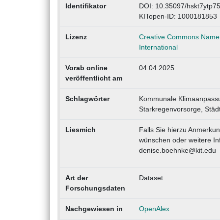
Identifikator
DOI: 10.35097/hskt7ytp7
KITopen-ID: 1000181853
Lizenz
Creative Commons Namens
International
Vorab online
04.04.2025
veröffentlicht am
Schlagwörter
Kommunale Klimaanpassu
Starkregenvorsorge, Städ
Liesmich
Falls Sie hierzu Anmerku
wünschen oder weitere Inf
denise.boehnke@kit.edu
Art der
Dataset
Forschungsdaten
Nachgewiesen in
OpenAlex