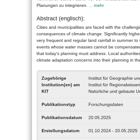
Planungen zu integrieren.
... mehr
Abstract (englisch):
Cities and municipalities are faced with the challeng
consequences of climate change. Significantly high
very frequent and regular land rainfall in summer to 
events whose water masses cannot be compensated by
that today's planning must address. Local authorities
climate adaptation concerns into their planning in t
Zugehörige
Institut für Geographie u
Institution(en) am
Institut für Regionalwisse
KIT
Natürliche und gebaute U
Publikationstyp
Forschungsdaten
Publikationsdatum
20.05.2025
Erstellungsdatum
01.10.2024 - 20.05.2025