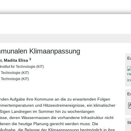
munalen Klimaanpassung
E
3
r, Madita Elisa
nstitut für Technologie (KIT)
r Technologie (KIT)
ür Technologie (KIT)
E
rnden Aufgabe ihre Kommune an die zu erwartenden Folgen
mertemperaturen und Hitzeextremereignisse, ein klimatischer
äßigen Landregen im Sommer hin zu wochenlangen
sse, deren Wassermassen die vorhandene Infrastruktur nicht
S
 denen die heutige Planung gerecht werden muss. Die
ufgabe, die Belange der Klimaanpassung bestmöglich in ihre