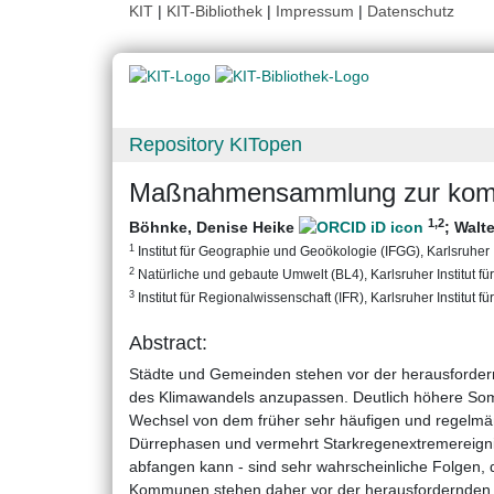
KIT
|
KIT-Bibliothek
|
Impressum
|
Datenschutz
Repository KITopen
Maßnahmensammlung zur kom
1
,2
Böhnke, Denise Heike
;
Walte
1
Institut für Geographie und Geoökologie (IFGG), Karlsruher I
2
Natürliche und gebaute Umwelt (BL4), Karlsruher Institut fü
3
Institut für Regionalwissenschaft (IFR), Karlsruher Institut f
Abstract:
Städte und Gemeinden stehen vor der herausforde
des Klimawandels anzupassen. Deutlich höhere Som
Wechsel von dem früher sehr häufigen und regelm
Dürrephasen und vermehrt Starkregenextremereigni
abfangen kann - sind sehr wahrscheinliche Folgen,
Kommunen stehen daher vor der herausfordernden A