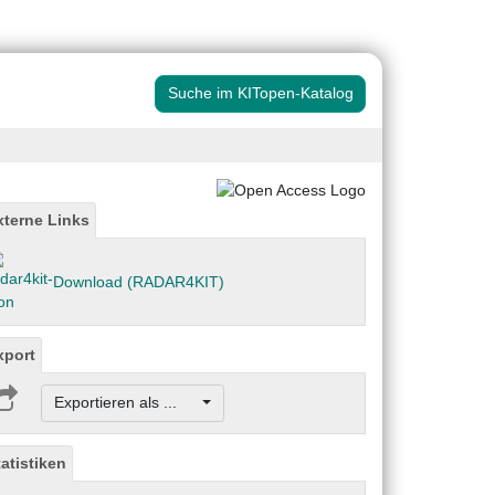
Suche im KITopen-Katalog
xterne Links
Download (RADAR4KIT)
xport
Exportieren als ...
tatistiken