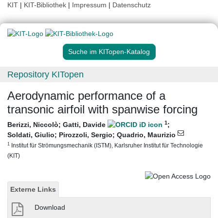
KIT
|
KIT-Bibliothek
|
Impressum
|
Datenschutz
Suche im KITopen-Katalog
Repository KITopen
Aerodynamic performance of a
transonic airfoil with spanwise forcing
1
Berizzi, Niccolò
;
Gatti, Davide
;
Soldati, Giulio
;
Pirozzoli, Sergio
;
Quadrio, Maurizio
1
Institut für Strömungsmechanik (ISTM), Karlsruher Institut für Technologie
(KIT)
Externe Links
Download