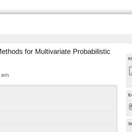
thods for Multivariate Probabilistic
K
e (KIT)
E
S