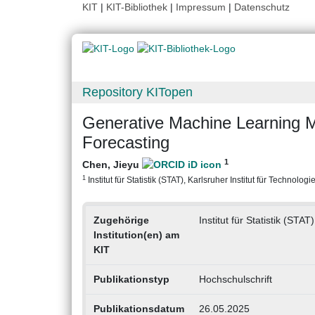
KIT
|
KIT-Bibliothek
|
Impressum
|
Datenschutz
Repository KITopen
Generative Machine Learning Me
Forecasting
1
Chen, Jieyu
1
Institut für Statistik (STAT), Karlsruher Institut für Technologi
Zugehörige
Institut für Statistik (STAT)
Institution(en) am
KIT
Publikationstyp
Hochschulschrift
Publikationsdatum
26.05.2025