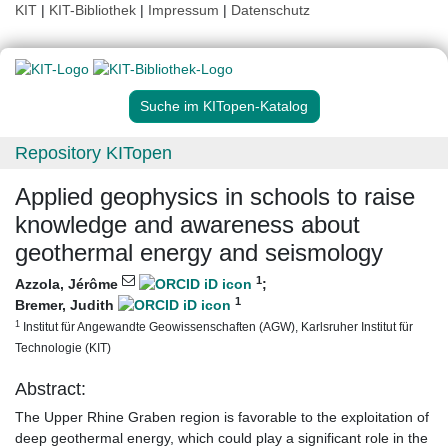
KIT
|
KIT-Bibliothek
|
Impressum
|
Datenschutz
Suche im KITopen-Katalog
Repository KITopen
Applied geophysics in schools to raise
knowledge and awareness about
geothermal energy and seismology
1
Azzola, Jérôme
;
1
Bremer, Judith
1
Institut für Angewandte Geowissenschaften (AGW), Karlsruher Institut für
Technologie (KIT)
Abstract:
The Upper Rhine Graben region is favorable to the exploitation of
deep geothermal energy, which could play a significant role in the