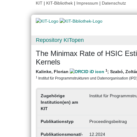
KIT
|
KIT-Bibliothek
|
Impressum
|
Datenschutz
Repository KITopen
The Minimax Rate of HSIC Estim
Kernels
1
Kalinke, Florian
;
Szabó, Zoltá
1
Institut für Programmstrukturen und Datenorganisation (IPD), 
Zugehörige
Institut für Programmstr
Institution(en) am
KIT
Publikationstyp
Proceedingsbeitrag
Publikationsmonat/-
12.2024