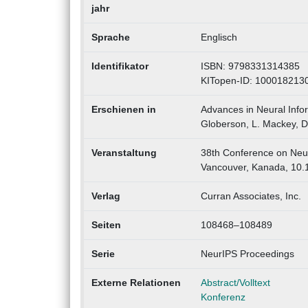
jahr
Sprache
Englisch
Identifikator
ISBN: 9798331314385
KITopen-ID: 100018213
Erschienen in
Advances in Neural Info
Globerson, L. Mackey, D
Veranstaltung
38th Conference on Neur
Vancouver, Kanada, 10.
Verlag
Curran Associates, Inc.
Seiten
108468–108489
Serie
NeurIPS Proceedings
Externe Relationen
Abstract/Volltext
Konferenz