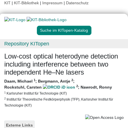
KIT
|
KIT-Bibliothek
|
Impressum
|
Datenschutz
Suche im KITopen-Katalog
Repository KITopen
Low-cost optical heterodyne detection
including interference between two
independent He–Ne lasers
1
2
Daam, Michael
;
Bergmann, Antje
;
2
Rockstuhl, Carsten
;
Nawrodt, Ronny
1
Karlsruher Institut für Technologie (KIT)
2
Institut für Theoretische Festkörperphysik (TFP), Karlsruher Institut für
Technologie (KIT)
Externe Links