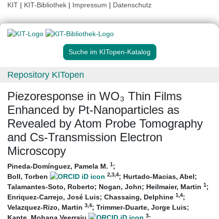
KIT
|
KIT-Bibliothek
|
Impressum
|
Datenschutz
Suche im KITopen-Katalog
Repository KITopen
Piezoresponse in WO₃ Thin Films
Enhanced by Pt-Nanoparticles as
Revealed by Atom Probe Tomography
and Cs-Transmission Electron
Microscopy
1
Pineda-Domínguez, Pamela M.
;
2
,3
,4
Boll, Torben
;
Hurtado-Macias, Abel
;
1
Talamantes-Soto, Roberto
;
Nogan, John
;
Heilmaier, Martin
;
1
,4
Enriquez-Carrejo, José Luis
;
Chassaing, Delphine
;
3
,4
Velazquez-Rizo, Martin
;
Trimmer-Duarte, Jorge Luis
;
3
Kante, Mohana Veerraju
;