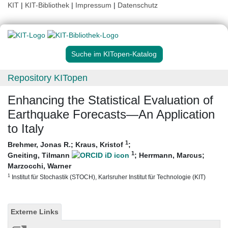
KIT
|
KIT-Bibliothek
|
Impressum
|
Datenschutz
Suche im KITopen-Katalog
Repository KITopen
Enhancing the Statistical Evaluation of
Earthquake Forecasts—An Application
to Italy
1
Brehmer, Jonas R.
;
Kraus, Kristof
;
1
Gneiting, Tilmann
;
Herrmann, Marcus
;
Marzocchi, Warner
1
Institut für Stochastik (STOCH), Karlsruher Institut für Technologie (KIT)
Externe Links