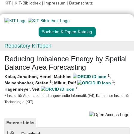
KIT
|
KIT-Bibliothek
|
Impressum
|
Datenschutz
Suche im KITopen-Katalog
Repository KITopen
Reducing Imbalance Energy by Spatial
Balance Area Forecasting
1
Kolar, Jonathan
;
Hertel, Matthias
;
1
1
Meisenbacher, Stefan
;
Mikut, Ralf
;
1
Hagenmeyer, Veit
1
Institut für Automation und angewandte Informatik (IAI), Karlsruher Institut für
Technologie (KIT)
Externe Links
Download