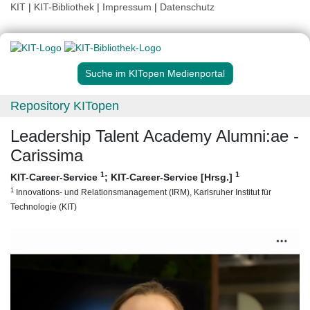
KIT
|
KIT-Bibliothek
|
Impressum
|
Datenschutz
Suche im KITopen Medienportal
Repository KITopen
Leadership Talent Academy Alumni:ae -
Carissima
1
1
KIT-Career-Service
;
KIT-Career-Service [Hrsg.]
1
Innovations- und Relationsmanagement (IRM), Karlsruher Institut für
Technologie (KIT)