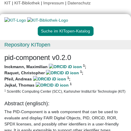
KIT
|
KIT-Bibliothek
|
Impressum
|
Datenschutz
Suche im KITopen-Katalog
Repository KITopen
pid-component v0.2.0
1
Inckmann, Maximilian
;
1
Raquet, Christopher
;
1
Pfeil, Andreas
;
1
Jejkal, Thomas
1
Scientific Computing Center (SCC), Karlsruher Institut für Technologie (KIT)
Abstract (englisch):
The PID-Component is a web component that can be used to
evaluate and display FAIR Digital Objects, PID, ORCiD, ROR,
SPDX licenses, and possibly other identifiers in a user-friendly
way. It is easily extensible to support other identifier types.